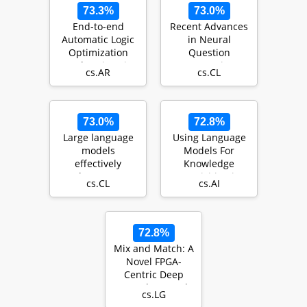
73.3%
73.0%
End-to-end
Recent Advances
Automatic Logic
in Neural
Optimization
Question
Exploration via
Generation
cs.AR
cs.CL
Domain-specific
Multi…
73.0%
72.8%
Large language
Using Language
models
Models For
effectively
Knowledge
leverage
Acquisition in
cs.CL
cs.AI
document-level
Natural Language
context for
Reasoning…
literar…
72.8%
Mix and Match: A
Novel FPGA-
Centric Deep
Neural Network
cs.LG
Quantization