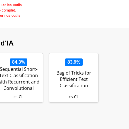
 et les outils
e complet.
r nos outils
 d'IA
84.3%
83.9%
Sequential Short-
Bag of Tricks for
Text Classification
Efficient Text
ith Recurrent and
Classification
Convolutional
Neural …
cs.CL
cs.CL