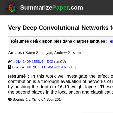
Summarize
Paper
.com
Very Deep Convolutional Networks f
Résumés déjà disponibles dans d'autres langues :
e
Auteurs :
Karen Simonyan, Andrew Zisserman
arXiv: 1409.1556v1
-
DOI
(cs.CV)
Licence :
NONEXCLUSIVE-DISTRIB 1.0
Résumé :
In this work we investigate the effect 
contribution is a thorough evaluation of networks of
by pushing the depth to 16-19 weight layers. These
the second places in the localisation and classificati
Soumis à arXiv le 04 Sep. 2014