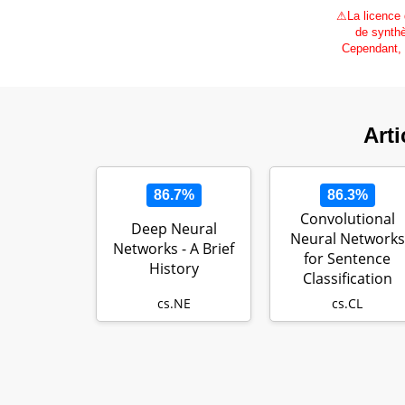
⚠
La licence
de synthè
Cependant, 
Arti
86.7%
86.3%
Convolutional
Deep Neural
Neural Networks
Networks - A Brief
for Sentence
History
Classification
cs.NE
cs.CL