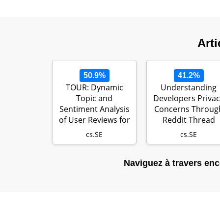
Arti
50.9%
41.2%
TOUR: Dynamic
Understanding
Topic and
Developers Privac
Sentiment Analysis
Concerns Throug
of User Reviews for
Reddit Thread
Assisting App …
Analysis
cs.SE
cs.SE
Naviguez à travers enco