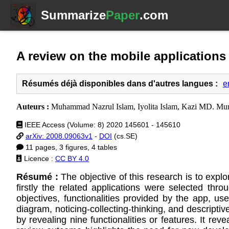
Summarize
Paper
.com
A review on the mobile applications
Résumés déjà disponibles dans d'autres langues :
e
Auteurs :
Muhammad Nazrul Islam, Iyolita Islam, Kazi MD. Mun
IEEE Access (Volume: 8) 2020 145601 - 145610
arXiv: 2008.09063v1
-
DOI
(cs.SE)
11 pages, 3 figures, 4 tables
Licence :
CC BY 4.0
Résumé :
The objective of this research is to expl
firstly the related applications were selected thr
objectives, functionalities provided by the app, us
diagram, noticing-collecting-thinking, and descript
by revealing nine functionalities or features. It re