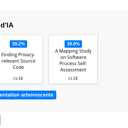
 d'IA
39.2%
39.0%
A Mapping Study
Finding Privacy-
on Software
relevant Source
Process Self-
Code
Assessment
Methods
cs.SE
cs.SE
entation arborescente