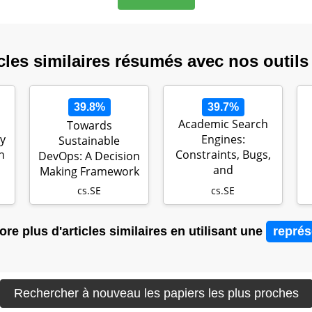
cles similaires résumés avec nos outils
39.8%
39.7%
Academic Search
Towards
y
Engines:
Sustainable
h
Constraints, Bugs,
DevOps: A Decision
and
Making Framework
Recommendation
cs.SE
cs.SE
re plus d'articles similaires en utilisant une
représ