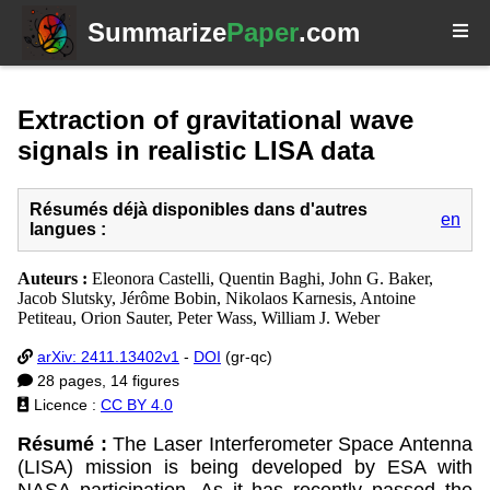
Summarize
Paper
.com
Extraction of gravitational wave
signals in realistic LISA data
Résumés déjà disponibles dans d'autres
en
langues :
Auteurs :
Eleonora Castelli, Quentin Baghi, John G. Baker,
Jacob Slutsky, Jérôme Bobin, Nikolaos Karnesis, Antoine
Petiteau, Orion Sauter, Peter Wass, William J. Weber
arXiv: 2411.13402v1
-
DOI
(gr-qc)
28 pages, 14 figures
Licence :
CC BY 4.0
Résumé :
The Laser Interferometer Space Antenna
(LISA) mission is being developed by ESA with
NASA participation. As it has recently passed the