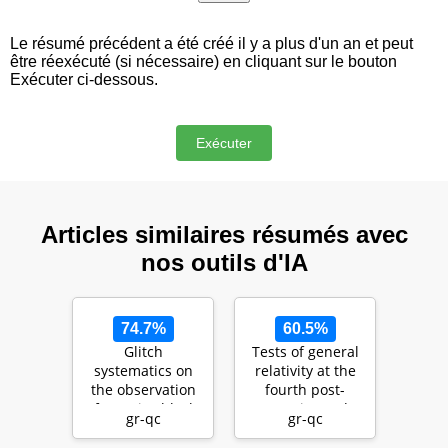
Le résumé précédent a été créé il y a plus d'un an et peut
être réexécuté (si nécessaire) en cliquant sur le bouton
Exécuter ci-dessous.
Articles similaires résumés avec
nos outils d'IA
74.7%
60.5%
Glitch
Tests of general
systematics on
relativity at the
the observation
fourth post-
of massive black-
Newtonian order
gr-qc
gr-qc
hole binaries
with LISA